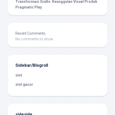
Transformasi Grafis: Keunggulan Visual Produk
Pragmatic Play
Recent Comments
No comments to show.
Sidebar/Blogroll
slot
slot gacor
sideside