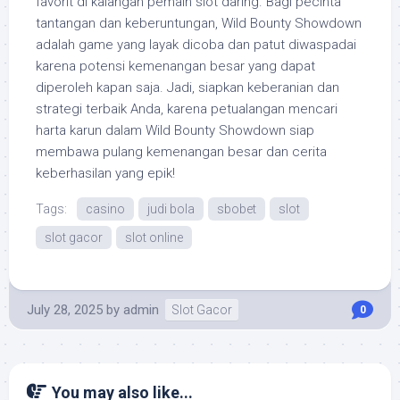
favorit di kalangan pemain slot daring. Bagi pecinta
tantangan dan keberuntungan, Wild Bounty Showdown
adalah game yang layak dicoba dan patut diwaspadai
karena potensi kemenangan besar yang dapat
diperoleh kapan saja. Jadi, siapkan keberanian dan
strategi terbaik Anda, karena petualangan mencari
harta karun dalam Wild Bounty Showdown siap
membawa pulang kemenangan besar dan cerita
keberhasilan yang epik!
Tags:
casino
judi bola
sbobet
slot
slot gacor
slot online
July 28, 2025
by
admin
Slot Gacor
0
You may also like...