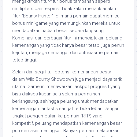
mengaktifkan fitur-fitur bonus tambahan seperti
multipliers dan respins. Tidak kalah menarik adalah
fitur “Bounty Hunter”, di mana pemain dapat memicu
bonus mini-game yang memungkinkan mereka untuk
mendapatkan hadiah besar secara langsung.
Kombinasi dari berbagai fitur ini menciptakan peluang
kemenangan yang tidak hanya besar tetapi juga penuh
kejutan, menjaga semangat dan antusiasme pemain
tetap tinggi.
Selain dari segi fitur, potensi kemenangan besar
dalam Wild Bounty Showdown juga menjadi daya tarik
utama. Game ini menawarkan jackpot progresif yang
bisa diakses kapan saja selama permainan
berlangsung, sehingga peluang untuk mendapatkan
kemenangan fantastis sangat terbuka lebar. Dengan
tingkat pengembalian ke pemain (RTP) yang
kompetitif, peluang mendapatkan kemenangan besar
pun semakin meningkat. Banyak pemain melaporkan