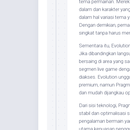
tema permainan. Merek
dalam dan karakter yang
dalam hal variasi tema ya
Dengan demikian, pemain
singkat tanpa harus men
Sementara itu, Evolutio
Jika dibandingkan lang
bersaing di area yang s
segmen live game denga
diakses. Evolution unggu
premium, namun Pragmat
dan mudah dijangkau ope
Dari sisi teknologi, Pra
stabil dan optimalisasi s
pengalaman bermain yan
utama kepuasan penggun