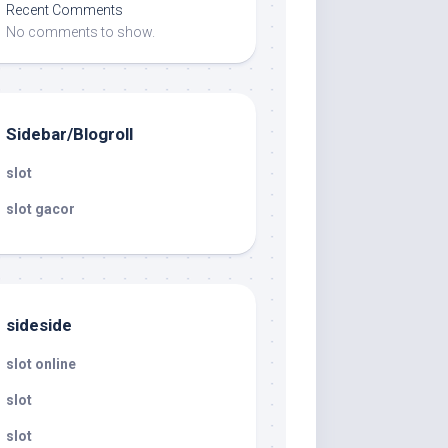
Recent Comments
No comments to show.
Sidebar/Blogroll
slot
slot gacor
sideside
slot online
slot
slot