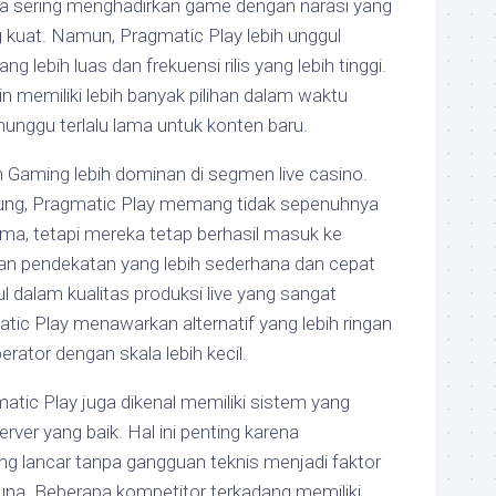
a sering menghadirkan game dengan narasi yang
 kuat. Namun, Pragmatic Play lebih unggul
ng lebih luas dan frekuensi rilis yang lebih tinggi.
 memiliki lebih banyak pilihan dalam waktu
unggu terlalu lama untuk konten baru.
n Gaming lebih dominan di segmen live casino.
sung, Pragmatic Play memang tidak sepenuhnya
ama, tetapi mereka tetap berhasil masuk ke
n pendekatan yang lebih sederhana dan cepat
l dalam kualitas produksi live yang sangat
ic Play menawarkan alternatif yang lebih ringan
rator dengan skala lebih kecil.
gmatic Play juga dikenal memiliki sistem yang
erver yang baik. Hal ini penting karena
g lancar tanpa gangguan teknis menjadi faktor
a. Beberapa kompetitor terkadang memiliki