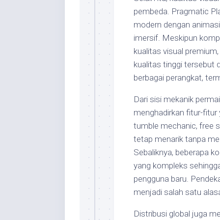
pembeda. Pragmatic Pl
modern dengan animasi 
imersif. Meskipun kompe
kualitas visual premium
kualitas tinggi tersebut
berbagai perangkat, te
Dari sisi mekanik perma
menghadirkan fitur-fitur
tumble mechanic, free sp
tetap menarik tanpa me
Sebaliknya, beberapa ko
yang kompleks sehingga
pengguna baru. Pendekata
menjadi salah satu alas
Distribusi global juga 