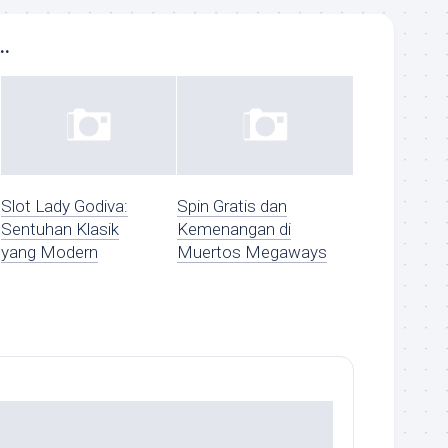
..
Slot Lady Godiva:
Spin Gratis dan
Sentuhan Klasik
Kemenangan di
yang Modern
Muertos Megaways