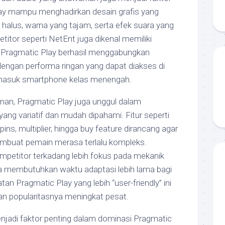
ay mampu menghadirkan desain grafis yang
halus, warna yang tajam, serta efek suara yang
titor seperti NetEnt juga dikenal memiliki
, Pragmatic Play berhasil menggabungkan
 dengan performa ringan yang dapat diakses di
rmasuk smartphone kelas menengah.
inan, Pragmatic Play juga unggul dalam
 yang variatif dan mudah dipahami. Fitur seperti
ins, multiplier, hingga buy feature dirancang agar
mbuat pemain merasa terlalu kompleks.
mpetitor terkadang lebih fokus pada mekanik
 membutuhkan waktu adaptasi lebih lama bagi
n Pragmatic Play yang lebih “user-friendly” ini
an popularitasnya meningkat pesat.
menjadi faktor penting dalam dominasi Pragmatic