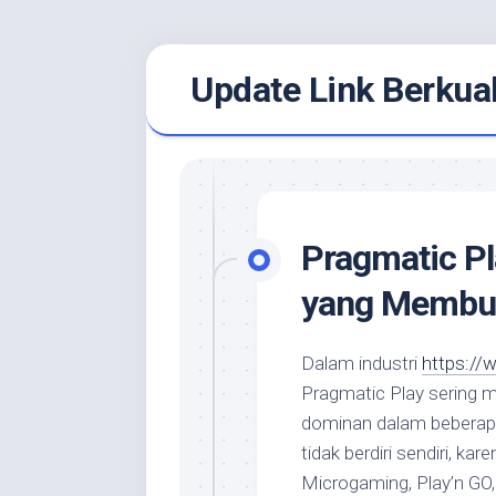
Skip
Update Link Berkual
to
content
Pragmatic Pl
yang Membua
Dalam industri
https://
Pragmatic Play sering m
dominan dalam beberapa 
tidak berdiri sendiri, k
Microgaming, Play’n GO,