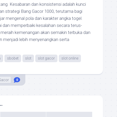
ang. Kesabaran dan konsistensi adalah kunci
 strategi Bang Gacor 1000, terutama bagi
ar mengenal pola dan karakter angka togel.
ni dan memperbaiki kesalahan secara terus-
k meraih kemenangan akan semakin terbuka dan
n menjadi lebih menyenangkan serta
a
sbobet
slot
slot gacor
slot online
Gacor
0
..