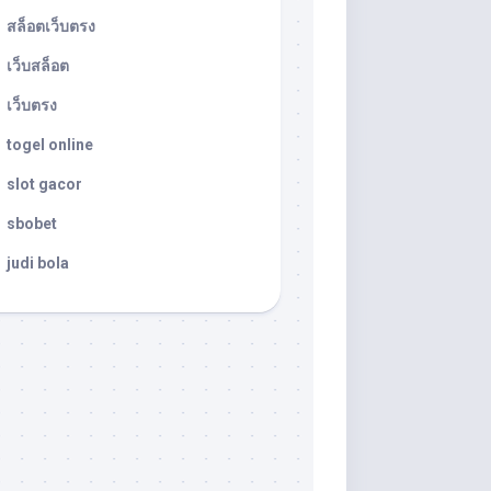
สล็อตเว็บตรง
เว็บสล็อต
เว็บตรง
togel online
slot gacor
sbobet
judi bola