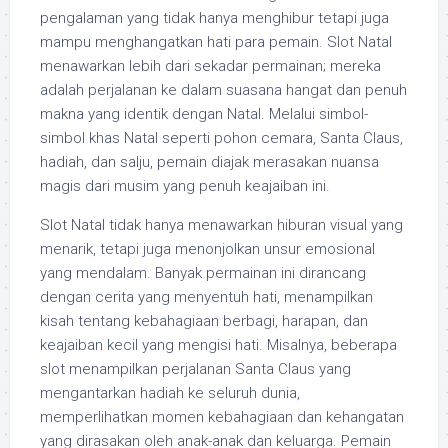
pengalaman yang tidak hanya menghibur tetapi juga
mampu menghangatkan hati para pemain. Slot Natal
menawarkan lebih dari sekadar permainan; mereka
adalah perjalanan ke dalam suasana hangat dan penuh
makna yang identik dengan Natal. Melalui simbol-
simbol khas Natal seperti pohon cemara, Santa Claus,
hadiah, dan salju, pemain diajak merasakan nuansa
magis dari musim yang penuh keajaiban ini.
Slot Natal tidak hanya menawarkan hiburan visual yang
menarik, tetapi juga menonjolkan unsur emosional
yang mendalam. Banyak permainan ini dirancang
dengan cerita yang menyentuh hati, menampilkan
kisah tentang kebahagiaan berbagi, harapan, dan
keajaiban kecil yang mengisi hati. Misalnya, beberapa
slot menampilkan perjalanan Santa Claus yang
mengantarkan hadiah ke seluruh dunia,
memperlihatkan momen kebahagiaan dan kehangatan
yang dirasakan oleh anak-anak dan keluarga. Pemain