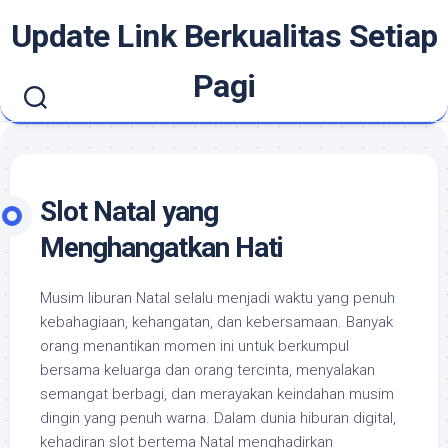
Skip
Update Link Berkualitas Setiap
to
content
Pagi
Slot Natal yang
Menghangatkan Hati
Musim liburan Natal selalu menjadi waktu yang penuh
kebahagiaan, kehangatan, dan kebersamaan. Banyak
orang menantikan momen ini untuk berkumpul
bersama keluarga dan orang tercinta, menyalakan
semangat berbagi, dan merayakan keindahan musim
dingin yang penuh warna. Dalam dunia hiburan digital,
kehadiran slot bertema Natal menghadirkan