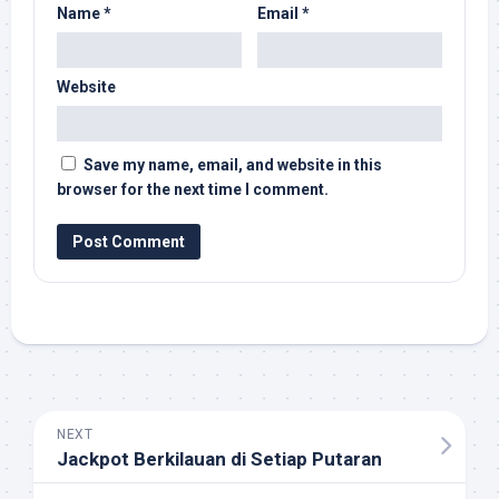
Name
*
Email
*
Website
Save my name, email, and website in this
browser for the next time I comment.
NEXT
Jackpot Berkilauan di Setiap Putaran