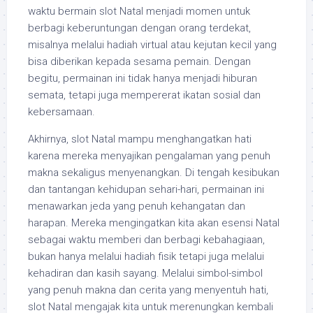
waktu bermain slot Natal menjadi momen untuk
berbagi keberuntungan dengan orang terdekat,
misalnya melalui hadiah virtual atau kejutan kecil yang
bisa diberikan kepada sesama pemain. Dengan
begitu, permainan ini tidak hanya menjadi hiburan
semata, tetapi juga mempererat ikatan sosial dan
kebersamaan.
Akhirnya, slot Natal mampu menghangatkan hati
karena mereka menyajikan pengalaman yang penuh
makna sekaligus menyenangkan. Di tengah kesibukan
dan tantangan kehidupan sehari-hari, permainan ini
menawarkan jeda yang penuh kehangatan dan
harapan. Mereka mengingatkan kita akan esensi Natal
sebagai waktu memberi dan berbagi kebahagiaan,
bukan hanya melalui hadiah fisik tetapi juga melalui
kehadiran dan kasih sayang. Melalui simbol-simbol
yang penuh makna dan cerita yang menyentuh hati,
slot Natal mengajak kita untuk merenungkan kembali