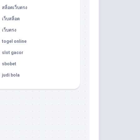
สล็อตเว็บตรง
เว็บสล็อต
เว็บตรง
togel online
slot gacor
sbobet
judi bola