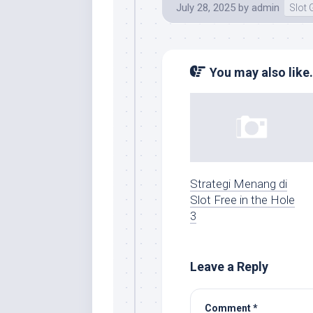
July 28, 2025
by
admin
Slot 
You may also like.
Strategi Menang di
Slot Free in the Hole
3
Leave a Reply
Comment
*