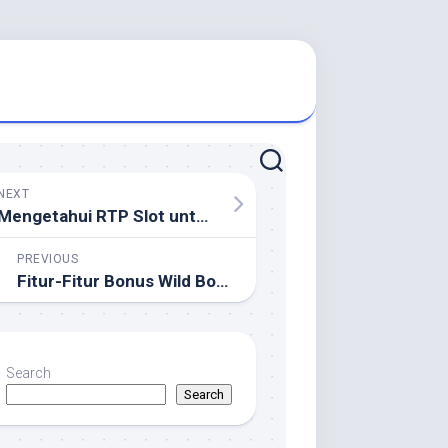
NEXT
Mengetahui RTP Slot untuk Menjadi Pemain Cerdas
PREVIOUS
Fitur-Fitur Bonus Wild Bounty Showdown yang Wajib Dicoba
Search
Search