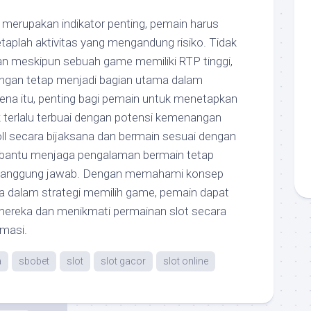
 merupakan indikator penting, pemain harus
etaplah aktivitas yang mengandung risiko. Tidak
 meskipun sebuah game memiliki RTP tinggi,
ungan tetap menjadi bagian utama dalam
rena itu, penting bagi pemain untuk menetapkan
k terlalu terbuai dengan potensi kemenangan
ll secara bijaksana dan bermain sesuai dengan
ntu menjaga pengalaman bermain tetap
tanggung jawab. Dengan memahami konsep
 dalam strategi memilih game, pemain dapat
ereka dan menikmati permainan slot secara
rmasi.
a
sbobet
slot
slot gacor
slot online