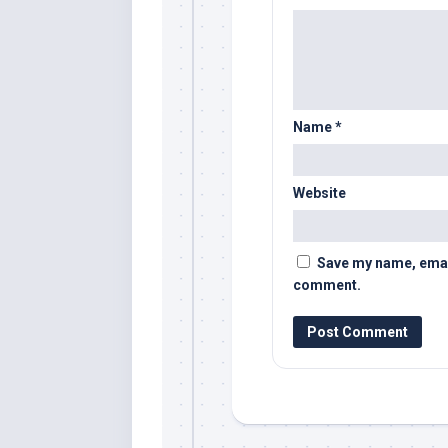
Name
*
Website
Save my name, email,
comment.