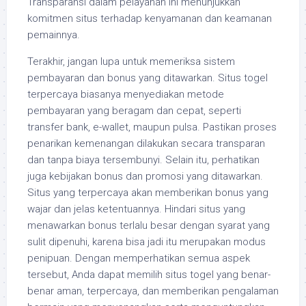
Transparansi dalam pelayanan ini menunjukkan
komitmen situs terhadap kenyamanan dan keamanan
pemainnya.
Terakhir, jangan lupa untuk memeriksa sistem
pembayaran dan bonus yang ditawarkan. Situs togel
terpercaya biasanya menyediakan metode
pembayaran yang beragam dan cepat, seperti
transfer bank, e-wallet, maupun pulsa. Pastikan proses
penarikan kemenangan dilakukan secara transparan
dan tanpa biaya tersembunyi. Selain itu, perhatikan
juga kebijakan bonus dan promosi yang ditawarkan.
Situs yang terpercaya akan memberikan bonus yang
wajar dan jelas ketentuannya. Hindari situs yang
menawarkan bonus terlalu besar dengan syarat yang
sulit dipenuhi, karena bisa jadi itu merupakan modus
penipuan. Dengan memperhatikan semua aspek
tersebut, Anda dapat memilih situs togel yang benar-
benar aman, terpercaya, dan memberikan pengalaman