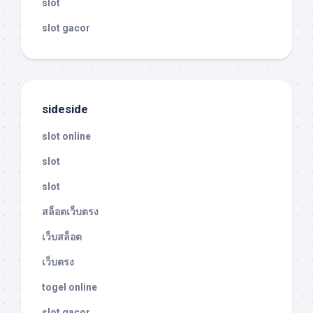
slot
slot gacor
sideside
slot online
slot
slot
สล็อตเว็บตรง
เว็บสล็อต
เว็บตรง
togel online
slot gacor