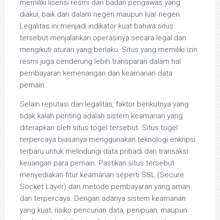
memiliki lisensi resmi dari badan pengawas yang
diakui, baik dari dalam negeri maupun luar negeri.
Legalitas ini menjadi indikator kuat bahwa situs
tersebut menjalankan operasinya secara legal dan
mengikuti aturan yang berlaku. Situs yang memiliki izin
resmi juga cenderung lebih transparan dalam hal
pembayaran kemenangan dan keamanan data
pemain.
Selain reputasi dan legalitas, faktor berikutnya yang
tidak kalah penting adalah sistem keamanan yang
diterapkan oleh situs togel tersebut. Situs togel
terpercaya biasanya menggunakan teknologi enkripsi
terbaru untuk melindungi data pribadi dan transaksi
keuangan para pemain. Pastikan situs tersebut
menyediakan fitur keamanan seperti SSL (Secure
Socket Layer) dan metode pembayaran yang aman
dan terpercaya. Dengan adanya sistem keamanan
yang kuat, risiko pencurian data, penipuan, maupun